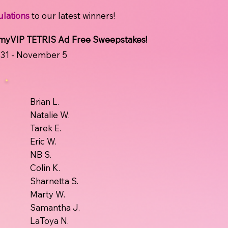
lations
to our latest winners!
myVIP TETRIS Ad Free Sweepstakes!
 31 - November 5
Brian L.
Natalie W.
Tarek E.
Eric W.
NB S.
Colin K.
Sharnetta S.
Marty W.
Samantha J.
LaToya N.